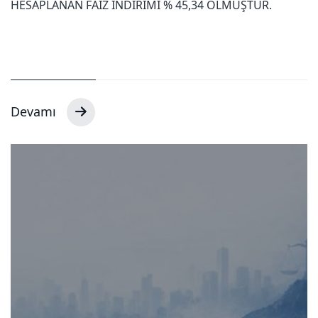
HESAPLANAN FAİZ İNDİRİMİ % 45,34 OLMUŞTUR.
Devamı