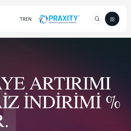
TR
EN
AYE ARTIRIMI
Z İNDİRİMİ %
.