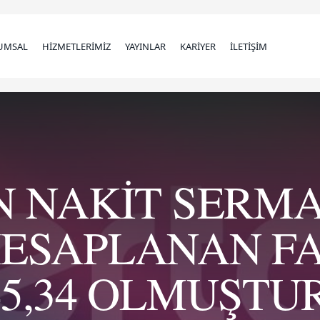
UMSAL
HİZMETLERİMİZ
YAYINLAR
KARİYER
İLETİŞİM
ÇİN NAKİT SERM
ESAPLANAN FAİ
45,34 OLMUŞTUR