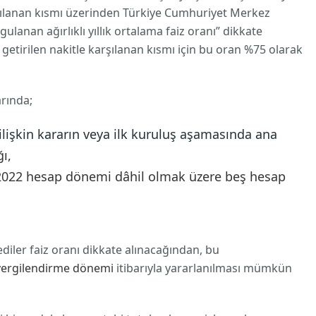
rşılanan kısmı üzerinden Türkiye Cumhuriyet Merkez
ulanan ağırlıklı yıllık ortalama faiz oranı” dikkate
getirilen nakitle karşılanan kısmı için bu oran %75 olarak
arında;
lişkin kararın veya ilk kuruluş aşamasında ana
ğı
,
2022 hesap dönemi dâhil olmak üzere
beş hesap
ediler faiz oranı dikkate alınacağından, bu
 vergilendirme dönemi
itibarıyla yararlanılması mümkün