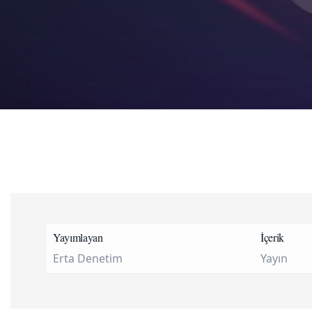
Yayımlayan
İçerik
Erta Denetim
Yayın