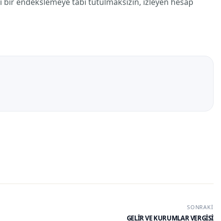
 bir endekslemeye tabi tutulmaksızın, izleyen hesap
SONRAKI
GELİR VE KURUMLAR VERGİSİ