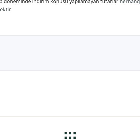
esap döneminde indirim konusu yapılamayan tutarlar
herhangi
ktir.