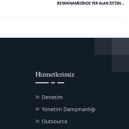
BEYANNAMESİNDE YER ALAN İSTİSNA,
İNDİRİM İLE YEREL VE KÜRESEL ASGARİ
TAMAMLAYICI KURUMLAR VERGİSİ
UYGULAMASINA İLİŞKİN YMM TASDİK
RAPORU ŞARTLARI BELİRLENDİ
Hizmetlerimiz
Denetim
Yönetim Danışmanlığı
Outsource