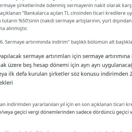
n sermaye şirketlerinde ödenmiş sermayenin nakit olarak ka
açıklanan “Bankalarca açılan TL cinsinden ticari kredilere uyg
utarın %50’sinin (nakdi sermaye artışlarının, yurt dışından 
a alınmıştır.
.6. Sermaye artırımında indirim" başlıklı bölümün alt başlıkl
yapılacak sermaye artırımları için
sermaye artırımına i
mak üzere
beş hesap dönemi için ayrı ayrı uygulanaca
eya
ilk defa kurulan şirketler
söz konusu indirimden
ekleri
 indirimden yararlanılan yıl için en son açıklanan ticari kr
e/veya geçici vergi dönemlerinden sadece dördüncü geçici