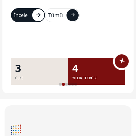
Tümü
İncele
7
11
ÜLKE
YILLIK TECRÜBE