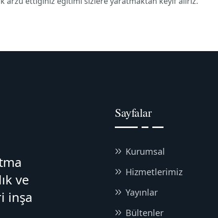
rzu ettiğiniz eğitimi sizlere yaratmaktan keyif alırız.
Sayfalar
Kurumsal
atma
Hizmetlerimiz
lık ve
Yayınlar
i inşa
Bültenler