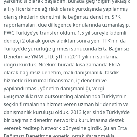
yardımcısı olarak başladım. Burada geçirdiğim yaklaşık
altı yıl içerisinde ağırlıklı olarak yurtdışında yapılanmış
olan şirketlerin denetimi ile bağımsız denetim, SPK
raporlamaları, due dillegence konularında uzmanlaşıp,
PWC Türkiye’ye transfer oldum. 1,5 yıl süreyle kıdemli
denetçi 2 olarak görev aldıktan sonra yeni TTK’nın da
Türkiye’de yürürlüğe girmesi sonucunda Erta Bağımsız
Denetim ve YMM LTD. ŞTİ.’ni 2011 yılının sonlarına
doğru kurduk. Nitekim burada kısa zamanda ERTA
olarak bağımsız denetim, mali danışmanlık, tasdik
hizmetleri kurumal finansman, iç denetim ve
yapılandırması, yönetim danışmanlığı, vergi
uyuşmazlıkları ve outsourcing alanlarında Türkiye’nin
seçkin firmalarına hizmet veren uzman bir denetim ve
danışmanlık kuruluşu olduk. 2013 içerisinde Türkiye’de
bir bağımsız denetim network’u kurulmasına destek
vererek Yeditep Network bünyesine girdik. Şu an Erta
Bağımsız Denetimde yönetici ortaklığı yapmakla