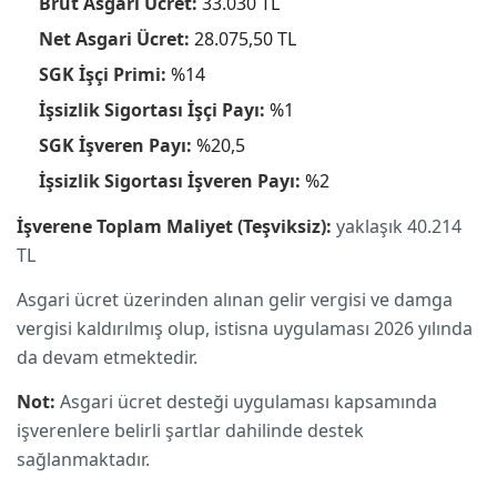
Brüt Asgari Ücret:
33.030 TL
Net Asgari Ücret:
28.075,50 TL
SGK İşçi Primi:
%14
İşsizlik Sigortası İşçi Payı:
%1
SGK İşveren Payı:
%20,5
İşsizlik Sigortası İşveren Payı:
%2
İşverene Toplam Maliyet (Teşviksiz):
yaklaşık 40.214
TL
Asgari ücret üzerinden alınan gelir vergisi ve damga
vergisi kaldırılmış olup, istisna uygulaması 2026 yılında
da devam etmektedir.
Not:
Asgari ücret desteği uygulaması kapsamında
işverenlere belirli şartlar dahilinde destek
sağlanmaktadır.