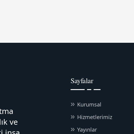
Sayfalar
Kurumsal
atma
Hizmetlerimiz
lık ve
Yayınlar
i inşa