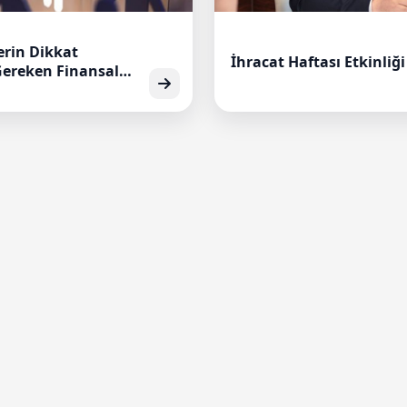
erin Dikkat
İhracat Haftası Etkinliği
Gereken Finansal
Büyük Kulüp
Anlattık.