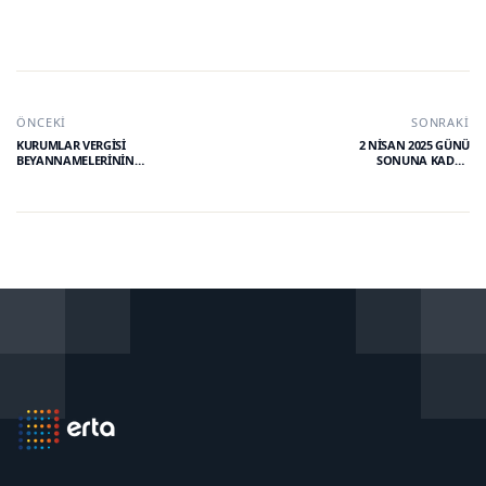
ÖNCEKI
SONRAKI
KURUMLAR VERGİSİ
2 NİSAN 2025 GÜNÜ
BEYANNAMELERİNİN
SONUNA KADAR
VERİLME VE ÖDEME
VERİLMESİ GEREKEN 2024
SÜRELERİ İLE E-DEFTER
YILI GELİR VERGİSİ
OLUŞTURMA SÜRESİ
BEYANNAME VERME VE
UZATILMIŞTIR.
ÖDEME SÜRELERİ
UZATILMIŞTIR