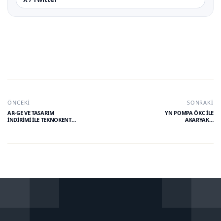
ÖNCEKI
SONRAKI
AR-GE VE TASARIM
YN POMPA ÖKC İLE
İNDİRİMİ İLE TEKNOKENT
AKARYAKIT
KAZANÇ İSTİSNASINDAN
İSTASYONLARINDA VERGİ
YARARLANAN
KAYIP VE KAÇAĞINA SON
MÜKELLEFLERİN FON
AYIRMA VE YATIRIM
YAPMA
YÜKÜMLÜLÜKLERİNDEKİ
DEĞİŞİKLİKLER