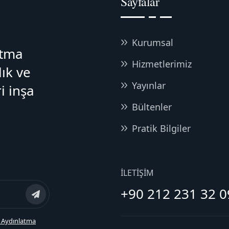
Sayfalar
Kurumsal
atma
Hizmetlerimiz
lık ve
Yayınlar
i inşa
Bültenler
Pratik Bilgiler
İLETIŞIM
+90 212 231 32 0
 Aydınlatma