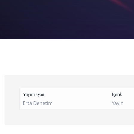
Yayımlayan
İçerik
Erta Denetim
Yayın