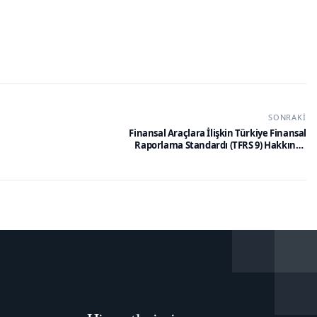
SONRAKI
Finansal Araçlara İlişkin Türkiye Finansal
Raporlama Standardı (TFRS 9) Hakkında
Tebliğ (Sıra No: 211)’de Değişiklik
Yapılmasına İlişkin Tebliğ (Sıra No: 3)