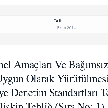
Tarih
1 Ekim 2014
nel Amaçları Ve Bağımsı
Uygun Olarak Yürütülmesi
ye Denetim Standartları T
işkin Tebliğ (Sıra No: 1)