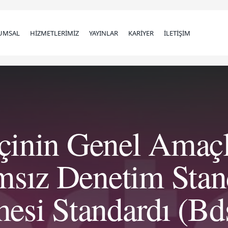
UMSAL
HİZMETLERİMİZ
YAYINLAR
KARİYER
İLETİŞİM
çinin Genel Amaçl
sız Denetim Stan
esi Standardı (B