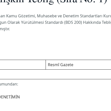
lanan Kamu Gözetimi, Muhasebe ve Denetim Standartları Ku
n Olarak Yürütülmesi Standardı (BDS 200) Hakkında Tebliğ –
ıştır.
Resmî Gazete
rumundan:
DENETİMİN