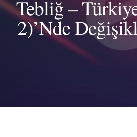
Tebliğ – Türkiy
2)’Nde Değişikl