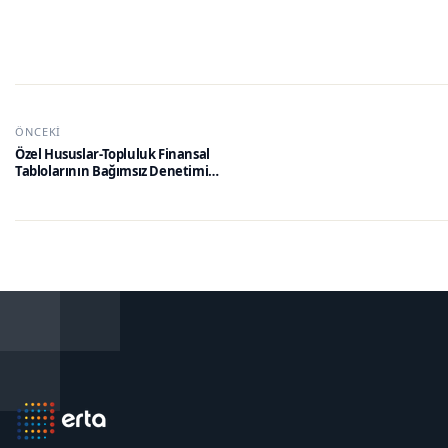
ÖNCEKI
Özel Hususlar-Topluluk Finansal
Tablolarının Bağımsız Denetimi
(Topluluğa Bağlı Birim Denetçilerinin
Çalışmaları Dâhil) (Bds 600) Hakkında
Tebliğ – Türkiye Denetim Standartları
Tebliği (No: 27)’De Değişiklik Yapılmasına
İlişkin Tebliğ (Sıra No: 3)