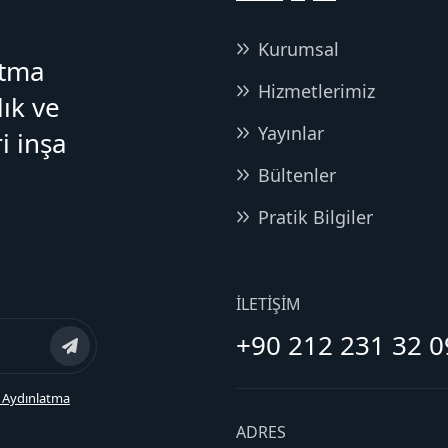
Kurumsal
atma
Hizmetlerimiz
lık ve
Yayınlar
i inşa
Bültenler
Pratik Bilgiler
İLETIŞIM
+90 212 231 32 0
 Aydınlatma
ADRES