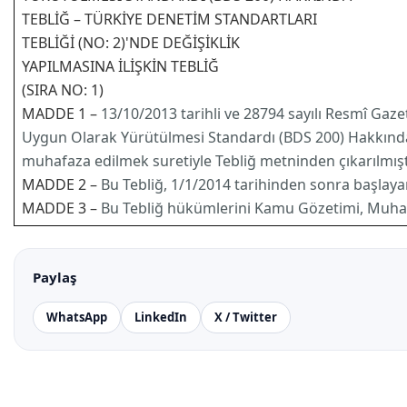
TEBLİĞ – TÜRKİYE DENETİM STANDARTLARI
TEBLİĞİ (NO: 2)'NDE DEĞİŞİKLİK
YAPILMASINA İLİŞKİN TEBLİĞ
(SIRA NO: 1)
MADDE 1 –
13/10/2013 tarihli ve 28794 sayılı Resmî Ga
Uygun Olarak Yürütülmesi Standardı (BDS 200) Hakkında T
muhafaza edilmek suretiyle Tebliğ metninden çıkarılmıştı
MADDE 2 –
Bu Tebliğ, 1/1/2014 tarihinden sonra başlaya
MADDE 3 –
Bu Tebliğ hükümlerini Kamu Gözetimi, Muha
Paylaş
WhatsApp
LinkedIn
X / Twitter