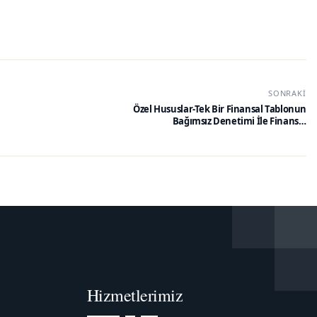
SONRAKI
Özel Hususlar-Tek Bir Finansal Tablonun
Bağımsız Denetimi İle Finansal
Tablolardaki Belirli Unsurların, Hesapların
veya Kalemlerin Bağımsız Denetimi (BDS
805) Hakkında Tebliğ Türkiye Denetim
Standartları Tebliği (No: 36)
Hizmetlerimiz