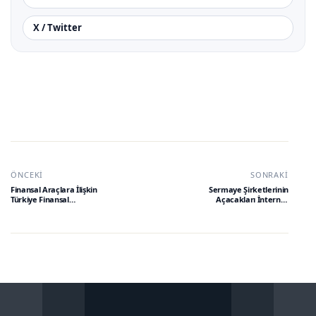
X / Twitter
ÖNCEKI
SONRAKI
Finansal Araçlara İlişkin
Sermaye Şirketlerinin
Türkiye Finansal
Açacakları İnternet
Raporlama Standardı
Sitelerine Dair
(TFRS 9) Hakkında Tebliğ
Yönetmelikte Değişiklik
(Sıra No: 211)’de Değişiklik
Yapılmasına Dair
Yapılmasına İlişkin Tebliğ
Yönetmelik
(Sıra No: 51)