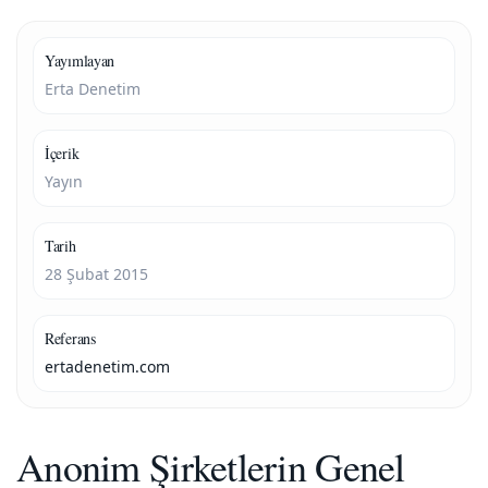
Yayımlayan
Erta Denetim
İçerik
Yayın
Tarih
28 Şubat 2015
Referans
ertadenetim.com
Anonim Şirketlerin Genel