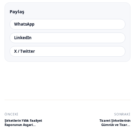
Paylaş
WhatsApp
LinkedIn
X / Twitter
ÖNCEKI
SONRAKI
Şirketlerin Yıllık Faaliyet
Ticaret Şirketlerinin
Raporunun Asgari
Gümrük ve Ticaret
İçeriğinin Belirlenmesi
Bakanlığınca
Hakkında Yönetmelik
Denetlenmesi Hakkında