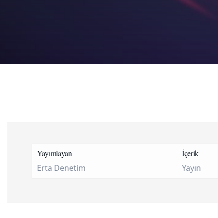
Yayımlayan
İçerik
Erta Denetim
Yayın