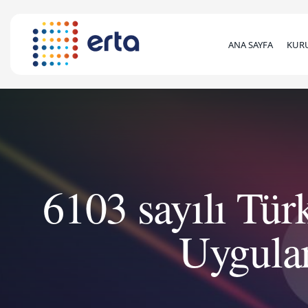
ANA SAYFA
KUR
6103 sayılı Tü
Uygula