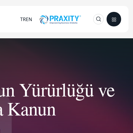
TR
EN
un Yürürlüğü ve
a Kanun