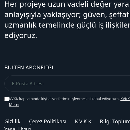
Her projeye uzun vadeli değer yar
anlayışıyla yaklaşıyor; güven, şeffaf
uzmanlık temelinde güçlü iş ilişkiler
ediyoruz.
BÜLTEN ABONELIĞI
KVKK kapsamında kişisel verilerimin işlenmesini kabul ediyorum.
KVKK
Metni
Gizlilik
Çerez Politikası
K.V.K.K
Bilgi Toplu
Yasal Uyarı