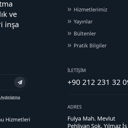
atma
Hizmetlerimiz
lık ve
Yayınlar
i inşa
Bültenler
Pratik Bilgiler
İLETIŞIM
+90 212 231 32 0
 Aydınlatma
ADRES
Fulya Mah. Mevlut
mu Hizmetleri
Pehlivan Sok. Yılmaz İş