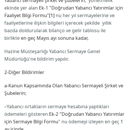
Yabancı sermayeli şirket ve şubelerin,
yönetmelik
ekinde yer alan
Ek-1
"Doğrudan Yabancı Yatırımlar için
Faaliyet Bilgi Formu"
[1]
nu her yıl sermayelerine ve
faaliyetlerine ilişkin bilgileri içerecek şekilde yıllık
bazda doldurularak bilanço ve gelir tablosu ile
birlikte
en geç Mayıs ayı sonuna kadar,
Hazine Müsteşarlığı Yabancı Sermaye Genel
Müdürlüğü'ne bildirim yapılır.
2-Diğer Bildirimler
a-Kanun Kapsamında Olan Yabancı Sermayeli Şirket ve
Şubelerin;
–
Yabancı ortakların sermaye hesabına yaptıkları
ödemeleri gösteren
Ek-2
"Doğrudan Yabancı Yatırımlar
için Sermaye Bilgi Formu
" nu ödemeyi izleyen en geç
1
ay içinde,