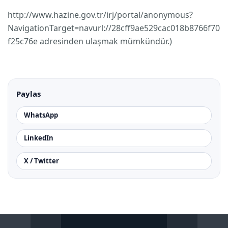
http://www.hazine.gov.tr/irj/portal/anonymous?
NavigationTarget=navurl://28cff9ae529cac018b8766f70
f25c76e adresinden ulaşmak mümkündür.)
Paylas
WhatsApp
LinkedIn
X / Twitter