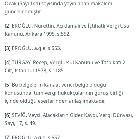
Ocak (Sayı 141) sayısında yayınlanan makalem
güncellenmiştir.
[2]
EROĞLU, Nurettin, Açıklamalı ve İçtihatlı Vergi Usul
Kanunu, Ankara 1995, s.552.
[3]
EROĞLU, a.g.e. s.553.
[4]
TURGAY, Recep, Vergi Usul Kanunu ve Tatbikatı 2.
Cilt, İstanbul 1978, s.1185.
[5]
Bu belgelerin kanaat verici belge olduğu
konusunda, tüm vergi hukukçularının görüş birliği
içinde olduğu eserlerinden anlaşılmaktadır.
[6]
SEVİĞ, Veysi, Alacakların Gider Kaydı, Vergi Dünyası,
Sayı, 17, s. 49.
[7]
EROĞLU, a.g.e. s.557.