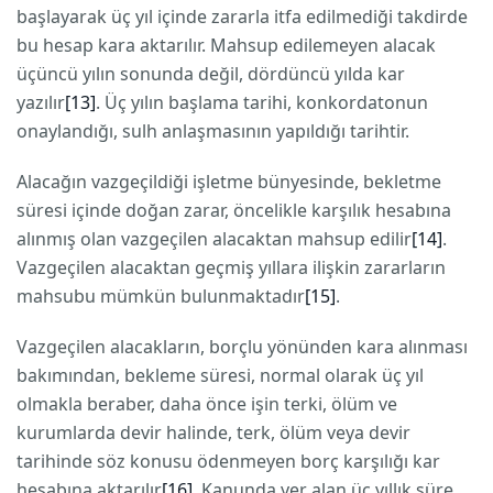
başlayarak üç yıl içinde zararla itfa edilmediği takdirde
bu hesap kara aktarılır. Mahsup edilemeyen alacak
üçüncü yılın sonunda değil, dördüncü yılda kar
yazılır
[13]
. Üç yılın başlama tarihi, konkordatonun
onaylandığı, sulh anlaşmasının yapıldığı tarihtir.
Alacağın vazgeçildiği işletme bünyesinde, bekletme
süresi içinde doğan zarar, öncelikle karşılık hesabına
alınmış olan vazgeçilen alacaktan mahsup edilir
[14]
.
Vazgeçilen alacaktan geçmiş yıllara ilişkin zararların
mahsubu mümkün bulunmaktadır
[15]
.
Vazgeçilen alacakların, borçlu yönünden kara alınması
bakımından, bekleme süresi, normal olarak üç yıl
olmakla beraber, daha önce işin terki, ölüm ve
kurumlarda devir halinde, terk, ölüm veya devir
tarihinde söz konusu ödenmeyen borç karşılığı kar
hesabına aktarılır
[16]
. Kanunda yer alan üç yıllık süre,