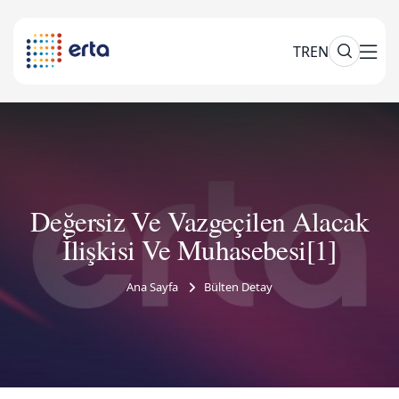
TR
EN
Değersiz Ve Vazgeçilen Alacak
İlişkisi Ve Muhasebesi[1]
Ana Sayfa
Bülten Detay