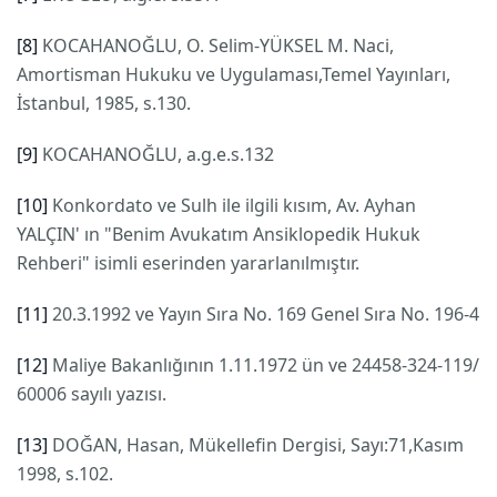
[8]
KOCAHANOĞLU, O. Selim-YÜKSEL M. Naci,
Amortisman Hukuku ve Uygulaması,Temel Yayınları,
İstanbul, 1985, s.130.
[9]
KOCAHANOĞLU, a.g.e.s.132
[10]
Konkordato ve Sulh ile ilgili kısım, Av. Ayhan
YALÇIN' ın "Benim Avukatım Ansiklopedik Hukuk
Rehberi" isimli eserinden yararlanılmıştır.
[11]
20.3.1992 ve Yayın Sıra No. 169 Genel Sıra No. 196-4
[12]
Maliye Bakanlığının 1.11.1972 ün ve 24458-324-119/
60006 sayılı yazısı.
[13]
DOĞAN, Hasan, Mükellefin Dergisi, Sayı:71,Kasım
1998, s.102.