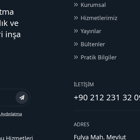
Kurumsal
atma
Hizmetlerimiz
lık ve
Yayınlar
i inşa
Bültenler
Pratik Bilgiler
İLETIŞIM
+90 212 231 32 0
 Aydınlatma
ADRES
Fulya Mah. Mevlut
mu Hizmetleri