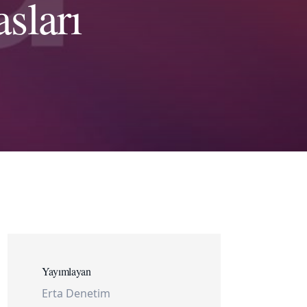
sları
Yayımlayan
Erta Denetim