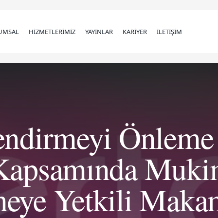
UMSAL
HİZMETLERİMİZ
YAYINLAR
KARİYER
İLETİŞİM
lendirmeyi Önleme
Kapsamında Muki
meye Yetkili Maka