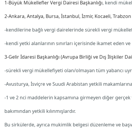
1-Büyük Mükellefler Vergi Dairesi Başkanlığı
, kendi mükell
2-Ankara, Antalya, Bursa, İstanbul, İzmir, Kocaeli, Trabzon
-kendilerine bağlı vergi dairelerinde sürekli vergi mükellef
-kendi yetki alanlarının sınırları içerisinde ikamet eden ve
3-Gelir İdaresi Başkanlığı (Avrupa Birliği ve Dış İlişkiler Da
-sürekli vergi mükellefiyeti olan/olmayan tüm yabancı uyru
-Avusturya, İsviçre ve Suudi Arabistan yetkili makamların
-1 ve 2 nci maddelerin kapsamına girmeyen diğer gerçek ve
bakımından yetkili kılınmışlardır.
Bu sirkülerde, ayrıca mukimlik belgesi düzenleme ve başvu