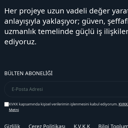
Her projeye uzun vadeli değer yar
anlayışıyla yaklaşıyor; güven, şeffaf
uzmanlık temelinde güçlü iş ilişkiler
ediyoruz.
BÜLTEN ABONELIĞI
KVKK kapsamında kişisel verilerimin işlenmesini kabul ediyorum.
KVKK
Metni
Gizlilik
Çerez Politikası
K.V.K.K
Bilgi Toplu