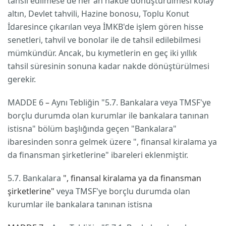
tahsil edilmese de her an nakde dönüştürülmesi kolay
altın, Devlet tahvili, Hazine bonosu, Toplu Konut
İdaresince çıkarılan veya İMKB'de işlem gören hisse
senetleri, tahvil ve bonolar ile de tahsil edilebilmesi
mümkündür. Ancak, bu kıymetlerin en geç iki yıllık
tahsil süresinin sonuna kadar nakde dönüştürülmesi
gerekir.
MADDE 6
–
Aynı Tebliğin "5.7. Bankalara veya TMSF'ye
borçlu durumda olan kurumlar ile bankalara tanınan
istisna" bölüm başlığında geçen "Bankalara"
ibaresinden sonra gelmek üzere ", finansal kiralama ya
da finansman şirketlerine" ibareleri eklenmiştir.
5.7. Bankalara
", finansal kiralama ya da finansman
şirketlerine"
veya TMSF'ye borçlu durumda olan
kurumlar ile bankalara tanınan istisna