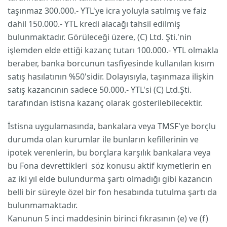
taşınmaz 300.000.- YTL'ye icra yoluyla satılmış ve faiz
dahil 150.000.- YTL kredi alacağı tahsil edilmiş
bulunmaktadır. Görüleceği üzere, (C) Ltd. Şti.'nin
işlemden elde ettiği kazanç tutarı 100.000.- YTL olmakla
beraber, banka borcunun tasfiyesinde kullanılan kısım
satış hasılatının %50'sidir. Dolayısıyla, taşınmaza ilişkin
satış kazancının sadece 50.000.- YTL'si (C) Ltd.Şti.
tarafından istisna kazanç olarak gösterilebilecektir.
İstisna uygulamasında, bankalara veya TMSF'ye borçlu
durumda olan kurumlar ile bunların kefillerinin ve
ipotek verenlerin, bu borçlara karşılık bankalara veya
bu Fona devrettikleri söz konusu aktif kıymetlerin en
az iki yıl elde bulundurma şartı olmadığı gibi kazancın
belli bir süreyle özel bir fon hesabında tutulma şartı da
bulunmamaktadır.
Kanunun 5 inci maddesinin birinci fıkrasının (e) ve (f)