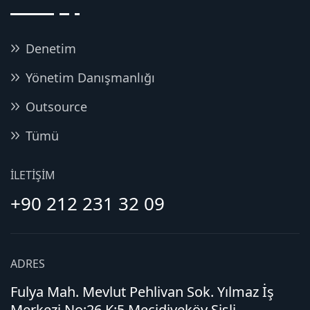
Denetim
Yönetim Danışmanlığı
Outsource
Tümü
İLETIŞIM
+90 212 231 32 09
ADRES
Fulya Mah. Mevlut Pehlivan Sok. Yılmaz İş
Merkezi No:26 K:5 Mecidiyeköy Şişli