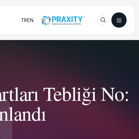
TR
EN
tları Tebliği No:
nlandı