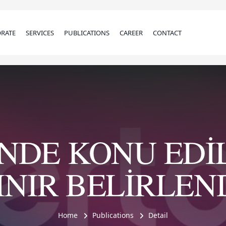
RATE
SERVICES
PUBLICATIONS
CAREER
CONTACT
İNDE KONU ED
INIR BELİRLEN
Home
Publications
Detail