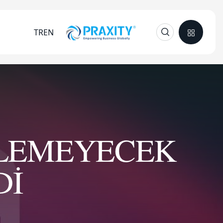
TR
EN
İLEMEYECEK
Dİ