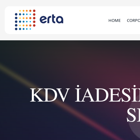
HOME
CORPO
KDV İADES
S