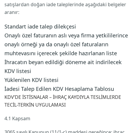
satışlardan doğan iade taleplerinde aşağıdaki belgeler
aranır:
Standart iade talep dilekçesi
Onaylı özel faturanın aslı veya firma yetkililerince
onaylı örneği ya da onaylı özel faturaların
muhtevasını içerecek şekilde hazırlanan liste
İhracatın beyan edildiği döneme ait indirilecek
KDV listesi
Yüklenilen KDV listesi
İadesi Talep Edilen KDV Hesaplama Tablosu
KDV’DE İSTİSNALAR – İHRAÇ KAYDIYLA TESLİMLERDE
TECİL-TERKİN UYGULAMASI
4.1 Kapsam
3065 sayılı Kanunun (11/1-c) maddesi gereğince; ihraç