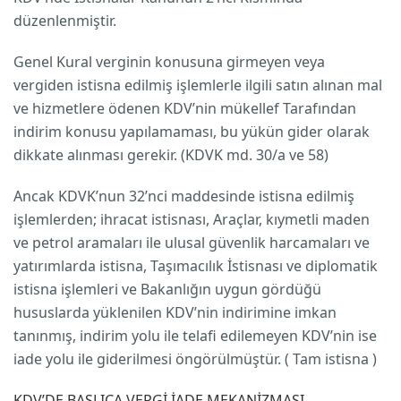
düzenlenmiştir.
Genel Kural verginin konusuna girmeyen veya
vergiden istisna edilmiş işlemlerle ilgili satın alınan mal
ve hizmetlere ödenen KDV’nin mükellef Tarafından
indirim konusu yapılamaması, bu yükün gider olarak
dikkate alınması gerekir. (KDVK md. 30/a ve 58)
Ancak KDVK’nun 32’nci maddesinde istisna edilmiş
işlemlerden; ihracat istisnası, Araçlar, kıymetli maden
ve petrol aramaları ile ulusal güvenlik harcamaları ve
yatırımlarda istisna, Taşımacılık İstisnası ve diplomatik
istisna işlemleri ve Bakanlığın uygun gördüğü
hususlarda yüklenilen KDV’nin indirimine imkan
tanınmış, indirim yolu ile telafi edilemeyen KDV’nin ise
iade yolu ile giderilmesi öngörülmüştür. ( Tam istisna )
KDV’DE BAŞLICA VERGİ İADE MEKANİZMASI