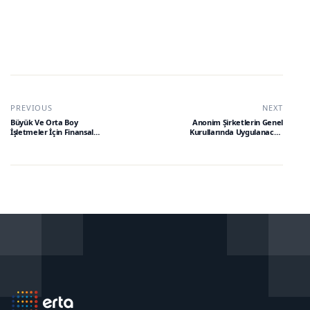
PREVIOUS
NEXT
Büyük Ve Orta Boy
Anonim Şirketlerin Genel
İşletmeler İçin Finansal
Kurullarında Uygulanacak
Raporlama Standardı
Elektronik Genel Kurul
Hakkında Tebliğ (Sıra No:
Sistemi Hakkında Tebliğde
56)
Değişiklik Yapılmasına Dair
Tebliğ