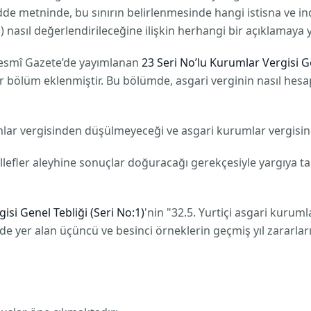
e metninde, bu sınırın belirlenmesinde hangi istisna ve indi
) nasıl değerlendirileceğine ilişkin herhangi bir açıklamaya y
 Resmî Gazete’de yayımlanan
23 Seri No’lu Kurumlar Vergisi G
i bir bölüm eklenmiştir. Bu bölümde, asgari verginin nasıl he
mlar vergisinden düşülmeyeceği ve asgari kurumlar vergisini
efler aleyhine sonuçlar doğuracağı gerekçesiyle yargıya 
isi Genel Tebliği (Seri No:1)
'nin "32.5. Yurtiçi asgari kuruml
nde yer alan üçüncü ve besinci örneklerin geçmiş yıl zararla