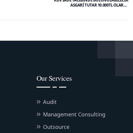
KDV İADE TALEBİNDE BULUNULABİLECEK
ASGARİ TUTAR 10.000TL OLARAK
BELİRLENMİŞTİR.
Our Services
Audit
Management Consulting
Outsource