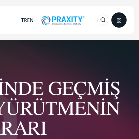
TR
EN
İNDE GEÇMİŞ
 YÜRÜTMENİN
RARI