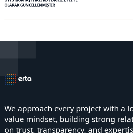
UTTS MONTAJ FİYATI KDV DAHİL 2.172 TL
OLARAK GÜNCELLENMİŞTİR
We approach every project with a 
value mindset, building strong rela
on trust, transparency, and expertis