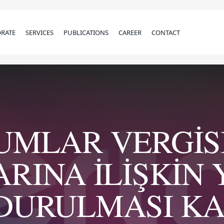
RATE
SERVICES
PUBLICATIONS
CAREER
CONTACT
UMLAR VERGİS
ARINA İLİŞKİN
DURULMASI KA