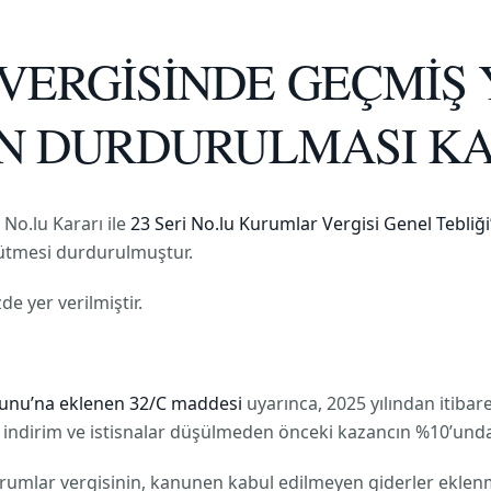
VERGİSİNDE GEÇMİŞ 
İN DURDURULMASI K
No.lu Kararı ile
23 Seri No.lu Kurumlar Vergisi Genel Tebliği
rütmesi durdurulmuştur.
e yer verilmiştir.
nunu’na eklenen 32/C maddesi
uyarınca, 2025 yılından itibar
 indirim ve istisnalar düşülmeden önceki kazancın %10’unda
urumlar vergisinin, kanunen kabul edilmeyen giderler eklenm