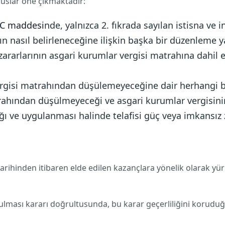
uslar öne çıkmaktadır:
/C maddesi
nde, yalnızca 2. fıkrada sayılan istisna ve
hın nasıl belirleneceğine ilişkin başka bir düzenleme y
zararlarının asgari kurumlar vergisi matrahına dahil e
 vergisi matrahından düşülemeyeceğine dair herhangi
trahından düşülmeyeceği ve asgari kurumlar vergisin
e uygulanması halinde telafisi güç veya imkansız 
rihinden itibaren elde edilen kazançlara yönelik olarak yürürl
lması kararı doğrultusunda, bu karar geçerliliğini koruduğu