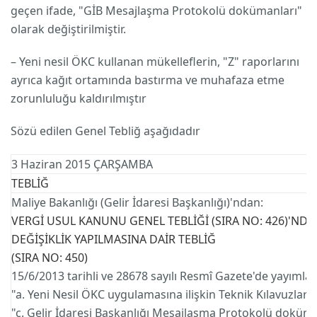
geçen ifade, "GİB Mesajlaşma Protokolü dokümanları"
olarak değiştirilmiştir.
– Yeni nesil ÖKC kullanan mükelleflerin, "Z" raporlarını
ayrıca kağıt ortamında bastırma ve muhafaza etme
zorunluluğu kaldırılmıştır
Sözü edilen Genel Tebliğ aşağıdadır
3 Haziran 2015 ÇARŞAMBA
TEBLİĞ
Maliye Bakanlığı (Gelir İdaresi Başkanlığı)'ndan:
VERGİ USUL KANUNU GENEL TEBLİĞİ (SIRA NO: 426)'NDE
DEĞİŞİKLİK YAPILMASINA DAİR TEBLİĞ
(SIRA NO: 450)
15/6/2013 tarihli ve 28678 sayılı Resmî Gazete'de yayımlan
"a. Yeni Nesil ÖKC uygulamasına ilişkin Teknik Kılavuzlar."
"c. Gelir İdaresi Başkanlığı Mesajlaşma Protokolü doküma