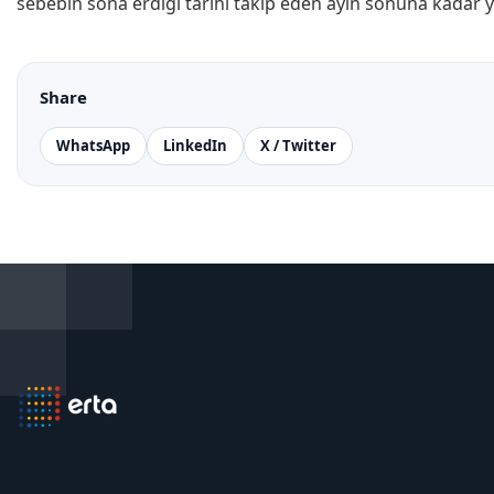
sebebin sona erdiği tarihi takip eden ayın sonuna kadar yap
Share
WhatsApp
LinkedIn
X / Twitter