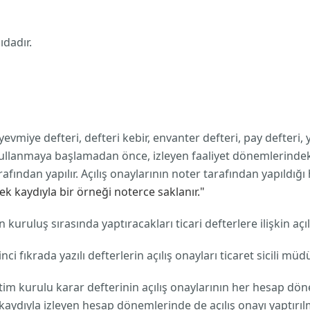
ıdadır.
yevmiye defteri, defteri kebir, envanter defteri, pay defteri,
ullanmaya başlamadan önce, izleyen faaliyet dönemlerindeki aç
ından yapılır. Açılış onaylarının noter tarafından yapıldığı
mek kaydıyla bir örneği noterce saklanır."
rin kuruluş sırasında yaptıracakları ticari defterlere ilişkin a
rinci fıkrada yazılı defterlerin açılış onayları ticaret sicili müd
netim kurulu karar defterinin açılış onaylarının her hesap dön
kaydıyla izleyen hesap dönemlerinde de açılış onayı yaptırıl