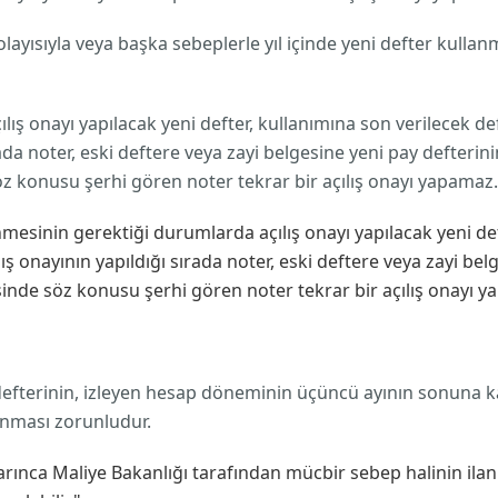
olayısıyla veya başka sebeplerle yıl içinde yeni defter kul
ış onayı yapılacak yeni defter, kullanımına son verilecek deft
ırada noter, eski deftere veya zayi belgesine yeni pay defterini
söz konusu şerhi gören noter tekrar bir açılış onayı yapamaz.
nmesinin gerektiği durumlarda açılış onayı yapılacak yeni def
çılış onayının yapıldığı sırada noter, eski deftere veya zayi bel
esinde söz konusu şerhi gören noter tekrar bir açılış onayı 
defterinin, izleyen hesap döneminin üçüncü ayının sonuna ka
anması zorunludur.
ınca Maliye Bakanlığı tarafından mücbir sebep halinin ilan e