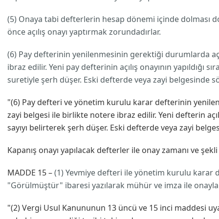
(5) Onaya tabi defterlerin hesap dönemi içinde dolması d
önce açılış onayı yaptırmak zorundadırlar.
(6) Pay defterinin yenilenmesinin gerektiği durumlarda açıl
ibraz edilir. Yeni pay defterinin açılış onayının yapıldığı s
suretiyle şerh düşer. Eski defterde veya zayi belgesinde 
"(6) Pay defteri ve yönetim kurulu karar defterinin yenile
zayi belgesi ile birlikte notere ibraz edilir. Yeni defterin a
sayıyı belirterek şerh düşer. Eski defterde veya zayi belg
Kapanış onayı yapılacak defterler ile onay zamanı ve şekli
MADDE 15 –
(1) Yevmiye defteri ile yönetim kurulu karar 
"Görülmüştür" ibaresi yazılarak mühür ve imza ile onayl
"(2) Vergi Usul Kanununun 13 üncü ve 15 inci maddesi uyar