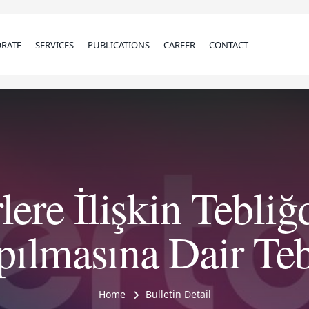
RATE
SERVICES
PUBLICATIONS
CAREER
CONTACT
lere İlişkin Tebli
pılmasına Dair Teb
Home
Bulletin Detail