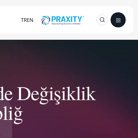
TR
EN
ğde Değişiklik
liğ