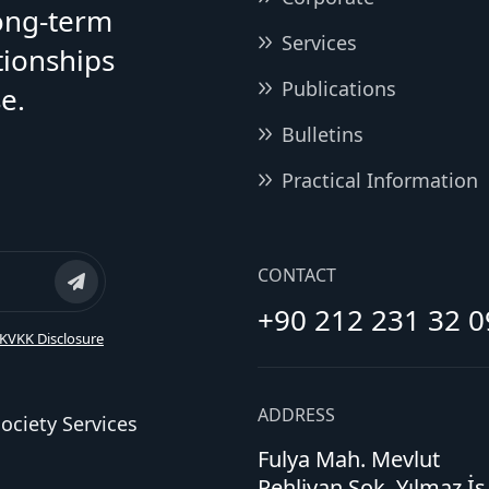
long-term
Services
tionships
Publications
e.
Bulletins
Practical Information
CONTACT
+90 212 231 32 0
KVKK Disclosure
ADDRESS
ociety Services
Fulya Mah. Mevlut
Pehlivan Sok. Yılmaz İş