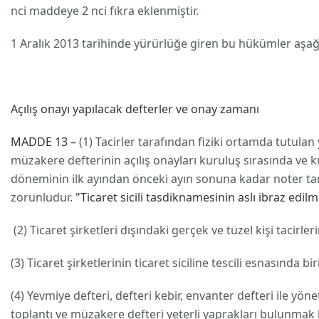
nci maddeye 2 nci fıkra eklenmiştir.
1 Aralık 2013 tarihinde yürürlüğe giren bu hükümler aşağ
Açılış onayı yapılacak defterler ve onay zamanı
MADDE 13 –
(1) Tacirler tarafından fiziki ortamda tutulan 
müzakere defterinin açılış onayları kuruluş sırasında ve k
döneminin ilk ayından önceki ayın sonuna kadar noter taraf
zorunludur.
"Ticaret sicili tasdiknamesinin aslı ibraz edil
(2) Ticaret şirketleri dışındaki gerçek ve tüzel kişi tacirle
(3) Ticaret şirketlerinin ticaret siciline tescili esnasında bi
(4) Yevmiye defteri, defteri kebir, envanter defteri ile yö
toplantı ve müzakere defteri yeterli yaprakları bulunmak 