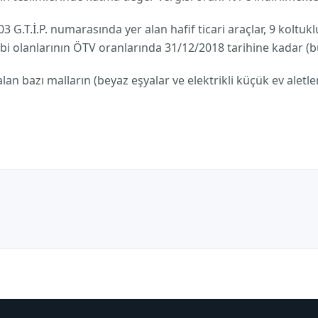
03 G.T.İ.P. numarasında yer alan hafif ticari araçlar, 9 koltuk
 olanlarının ÖTV oranlarında 31/12/2018 tarihine kadar (bu
alan bazı malların (beyaz eşyalar ve elektrikli küçük ev aletl