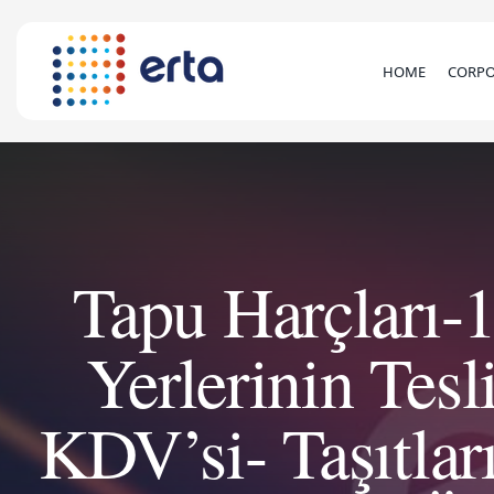
HOME
CORPO
Tapu Harçları-
Yerlerinin Tes
KDV’si- Taşıtlar