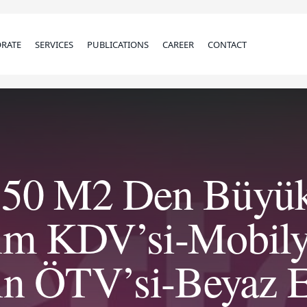
RATE
SERVICES
PUBLICATIONS
CAREER
CONTACT
150 M2 Den Büyük
lim KDV’si-Mobily
ın ÖTV’si-Beyaz E