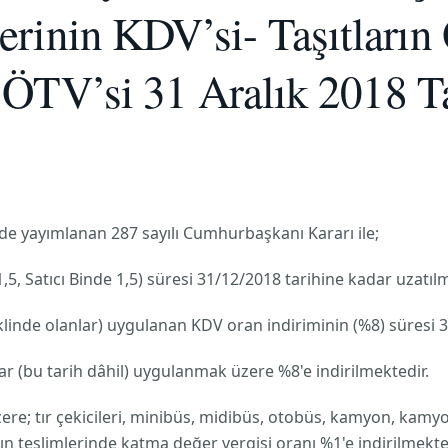
rinin KDV’si- Taşıtları
n ÖTV’si 31 Aralık 2018 Ta
de yayımlanan 287 sayılı Cumhurbaşkanı Kararı ile;
,5, Satıcı Binde 1,5) süresi 31/12/2018 tarihine kadar uzatıl
klinde olanlar) uygulanan KDV oran indiriminin (%8) süresi 3
r (bu tarih dâhil) uygulanmak üzere %8'e indirilmektedir.
re; tır çekicileri, minibüs, midibüs, otobüs, kamyon, kamyon
rın teslimlerinde katma değer vergisi oranı %1'e indirilmekte