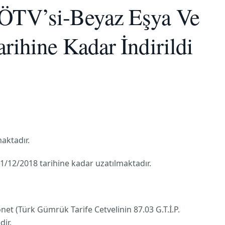
n ÖTV’si-Beyaz Eşya Ve
rihine Kadar İndirildi
maktadır.
1/12/2018 tarihine kadar uzatılmaktadır.
et (Türk Gümrük Tarife Cetvelinin 87.03 G.T.İ.P.
dir.