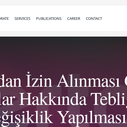
RATE
SERVICES
PUBLICATIONS
CAREER
CONTACT
an İzin Alınması
ar Hakkında Tebli
ğişiklik Yapılması