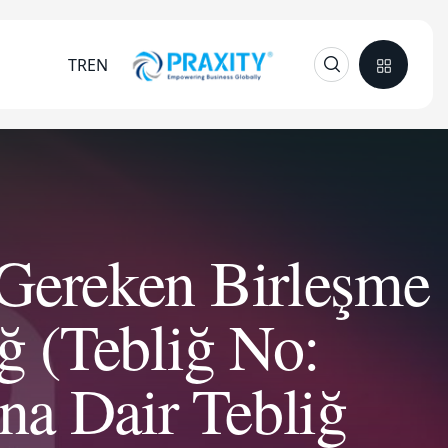
TR
EN
 Gereken Birleşme
ğ (Tebliğ No:
na Dair Tebliğ