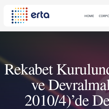
HOME
CORPO
Rekabet Kurulund
ve Devralmal
2010/4)’de De