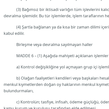
(3) Bağımsız bir iktisadi varlığın tüm işlevlerini kalıcı
devralma işlemidir. Bu tür işlemlerde, işlem taraflarının he
(4) Şartla bağlanan ya da kısa bir zaman dilimi içerisin
kabul edilir.
Birleşme veya devralma sayılmayan haller
MADDE 6 – (1) Aşağıda mahiyeti açıklanan işlemler Kan
a) Kontrol değişikliğine yol açmayan grup içi işlemler
b) Olağan faaliyetleri kendileri veya başkaları hesabın
menkul kıymetlerden doğan oy haklarının menkul kıymetler
bulundurmaları,
c) Kontrolün; tasfiye, infisah, ödeme güçlüğü, ödemeler
kamu kurum ve kuruluşu tarafından elde edilmesi,