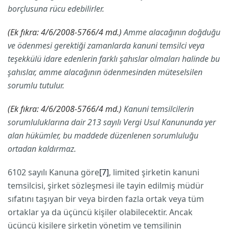
borçlusuna rücu edebilirler.
(Ek fıkra: 4/6/2008-5766/4 md.)
Amme alacağının doğduğu
ve ödenmesi gerektiği zamanlarda kanuni temsilci veya
teşekkülü idare edenlerin farklı şahıslar olmaları halinde bu
şahıslar, amme alacağının ödenmesinden müteselsilen
sorumlu tutulur.
(Ek fıkra: 4/6/2008-5766/4 md.)
Kanuni temsilcilerin
sorumluluklarına dair 213 sayılı Vergi Usul Kanununda yer
alan hükümler, bu maddede düzenlenen sorumluluğu
ortadan kaldırmaz.
6102 sayılı Kanuna göre
[7]
, limited şirketin kanuni
temsilcisi, şirket sözleşmesi ile tayin edilmiş müdür
sıfatını taşıyan bir veya birden fazla ortak veya tüm
ortaklar ya da üçüncü kişiler olabilecektir. Ancak
üçüncü kişilere şirketin yönetim ve temsilinin