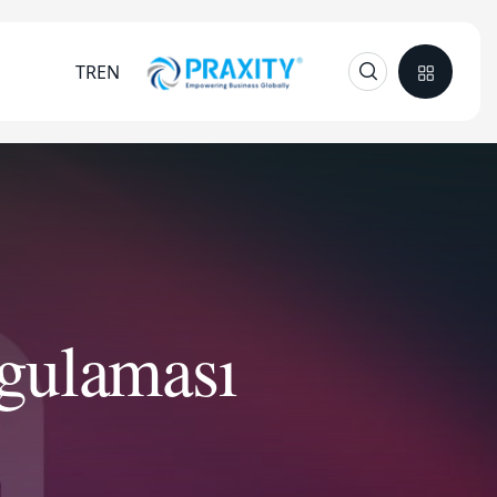
TR
EN
ygulaması