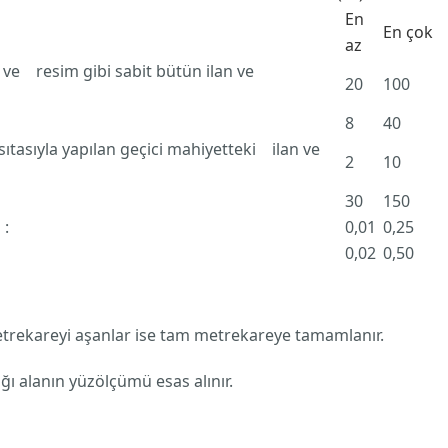
En
En çok
az
ı ve resim gibi sabit bütün ilan ve
20
100
8
40
tasıyla yapılan geçici mahiyetteki ilan ve
2
10
30
150
 :
0,01
0,25
0,02
0,50
trekareyi aşanlar ise tam metrekareye tamamlanır.
ğı alanın yüzölçümü esas alınır.