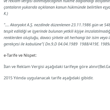
ve reklam vergisi alınmayacağının hükme bağlandığı dosyanın i
çantaların yukarıda açıklanan kanun hükmünde belirtilen eşya
K.)
"…. Akaryakıt A.Ş. nezdinde düzenlenen 23.11.1986 gün ve 548 s
tespit edildiği ve işyerinde bulunan yetkili kişiye imzalatılmad
renklerden oluştuğu, davacı şirkete ait herhangi bir isim veya 
gerekçesi ile kabulüne"( Dn.9.D 04.04.1989 1988/419E. 1989
e-Tarife ve Nispet:
İlan ve Reklam Vergisi aşağıdaki tarifeye göre alınır(Bel.G
2015 Yılında uygulanacak tarife aşağıdaki gibidir.