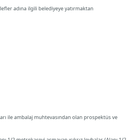
lefler adına ilgili belediyeye yatırmaktan
mları ile ambalaj muhtevasından olan prospektüs ve
alanı 1/2 metrekareyi aşmayan ışıksız levhalar, (Alanı 1/2