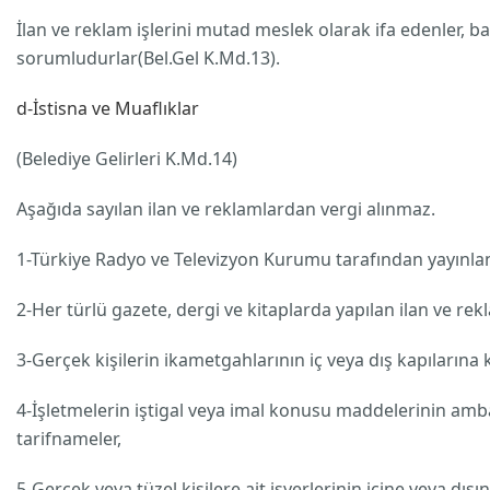
İlan ve reklam işlerini mutad meslek olarak ifa edenler, baş
sorumludurlar(Bel.Gel K.Md.13).
d-İstisna ve Muaflıklar
(Belediye Gelirleri K.Md.14)
Aşağıda sayılan ilan ve reklamlardan vergi alınmaz.
1-Türkiye Radyo ve Televizyon Kurumu tarafından yayınlana
2-Her türlü gazete, dergi ve kitaplarda yapılan ilan ve rekl
3-Gerçek kişilerin ikametgahlarının iç veya dış kapılarına 
4-İşletmelerin iştigal veya imal konusu maddelerinin amba
tarifnameler,
5-Gerçek veya tüzel kişilere ait işyerlerinin içine veya dışı