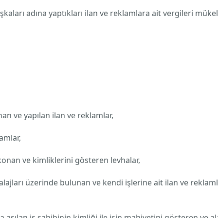
kaları adına yaptıkları ilan ve reklamlara ait vergileri mükel
n ve yapılan ilan ve reklamlar,
amlar,
konan ve kimliklerini gösteren levhalar,
lajları üzerinde bulunan ve kendi işlerine ait ilan ve rekla
na asılan iş sahibinin kimliği ile işin mahiyetini gösteren ve 