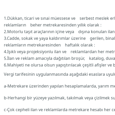
1.Dükkan, ticari ve sınai müessese ve serbest meslek erba
reklamların beher metrekaresinden yıllık olarak :
2.Motorlu taşıt araçlarının içine veya dışına konulan ila
3.Cadde, sokak ve yaya kaldırımlar üzerine gerilen, bina
reklamların metrekaresinden haftalık olarak :
4.Işıklı veya projeksiyonlu ilan ve reklamlardan her metre
5.İlan ve reklam amacıyla dağıtılan broşür, katalog, duvar
6.Mahiyeti ne olursa olsun yapıştırılacak çeşitli afişler 
Vergi tarifesinin uygulanmasında aşağıdaki esaslara uyul
a-Metrekare üzerinden yapılan hesaplamalarda, yarım me
b-Herhangi bir yüzeye yazılmak, takılmak veya çizilmek sur
c-Çok cepheli ilan ve reklamlarda metrekare hesabı her ceph