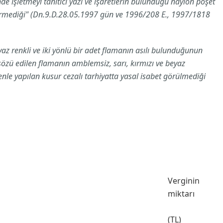
işletmeyi tanıtıcı yazı ve işaretlerin bulunduğu naylon poşet
girmediği" (Dn.9.D.28.05.1997 gün ve 1996/208 E., 1997/1818
az renkli ve iki yönlü bir adet flamanın asılı bulunduğunun
, sözü edilen flamanın amblemsiz, sarı, kırmızı ve beyaz
enle yapılan kusur cezalı tarhiyatta yasal isabet görülmediği
Verginin
miktarı
(TL)