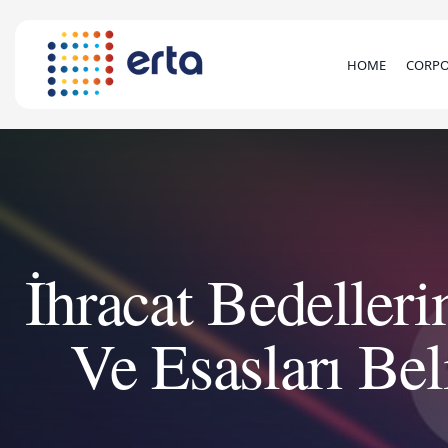
HOME
CORPO
İhracat Bedelleri
Ve Esasları Be