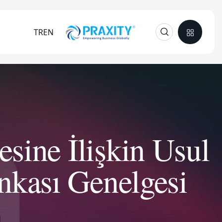
TR
EN
esine İlişkin Usul
nkası Genelgesi