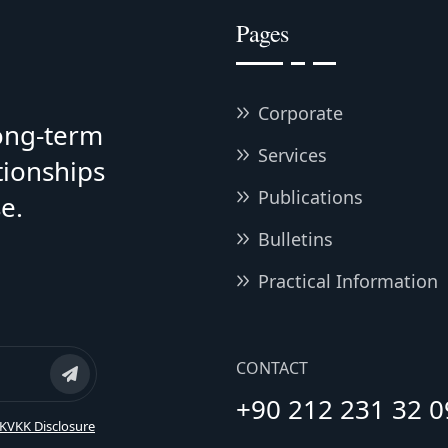
Pages
Corporate
long-term
Services
tionships
Publications
e.
Bulletins
Practical Information
CONTACT
+90 212 231 32 0
KVKK Disclosure