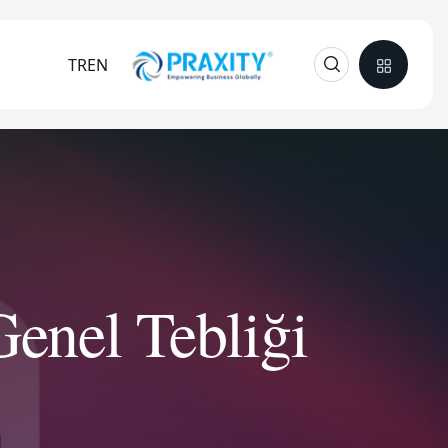
TR
EN
enel Tebliği