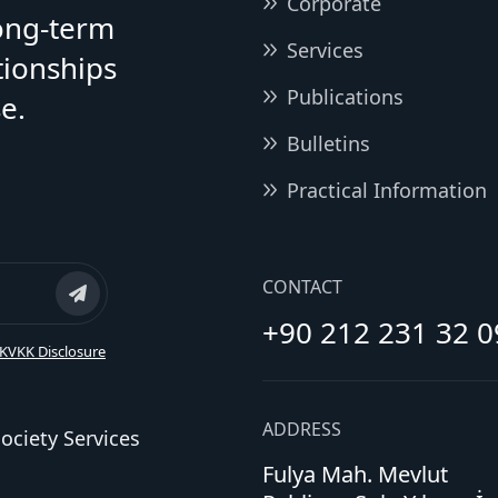
Corporate
long-term
Services
tionships
Publications
e.
Bulletins
Practical Information
CONTACT
+90 212 231 32 0
KVKK Disclosure
ADDRESS
ociety Services
Fulya Mah. Mevlut