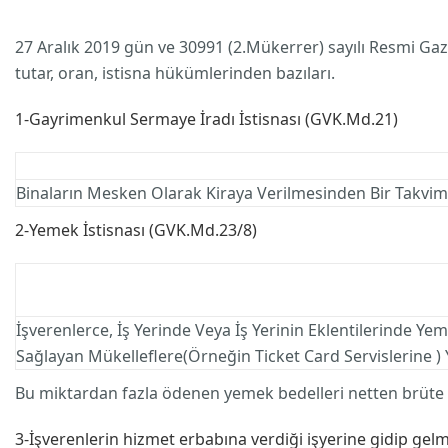
27 Aralık 2019 gün ve 30991 (2.Mükerrer) sayılı Resmi Ga
tutar, oran, istisna hükümlerinden bazıları.
1-Gayrimenkul Sermaye İradı İstisnası (GVK.Md.21)
Binaların Mesken Olarak Kiraya Verilmesinden Bir Takvim Y
2-Yemek İstisnası (GVK.Md.23/8)
İşverenlerce, İş Yerinde Veya İş Yerinin Eklentilerinde
Sağlayan Mükelleflere(Örneğin Ticket Card Servislerine )
Bu miktardan fazla ödenen yemek bedelleri netten brüte gid
3-İşverenlerin hizmet erbabına verdiği işyerine gidip gel