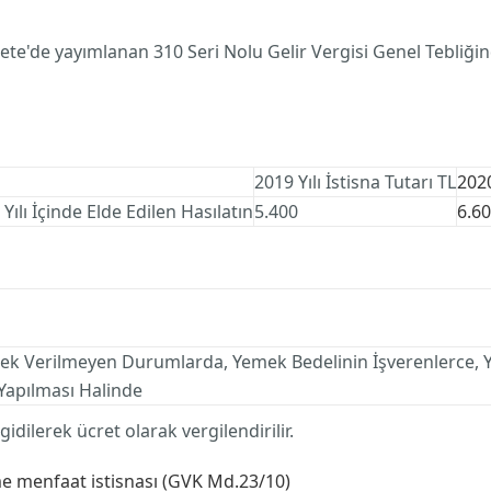
zete'de yayımlanan 310 Seri Nolu Gelir Vergisi Genel Tebliğ
2019 Yılı İstisna Tutarı TL
2020
ılı İçinde Elde Edilen Hasılatın
5.400
6.6
 Yemek Verilmeyen Durumlarda, Yemek Bedelinin İşverenlerce
 Yapılması Halinde
ilerek ücret olarak vergilendirilir.
me menfaat istisnası (GVK Md.23/10)