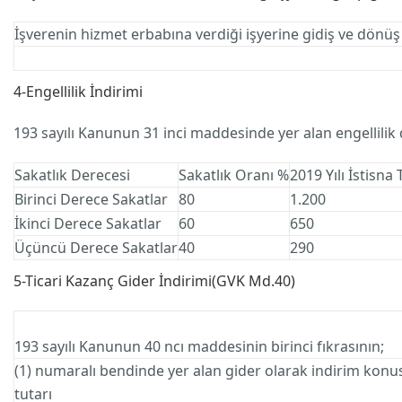
İşverenin hizmet erbabına verdiği işyerine gidiş ve dönü
4-Engellilik İndirimi
193 sayılı Kanunun 31 inci maddesinde yer alan engellilik d
Sakatlık Derecesi
Sakatlık Oranı %
2019 Yılı İstisna 
Birinci Derece Sakatlar
80
1.200
İkinci Derece Sakatlar
60
650
Üçüncü Derece Sakatlar
40
290
5-Ticari Kazanç Gider İndirimi(GVK Md.40)
193 sayılı Kanunun 40 ncı maddesinin birinci fıkrasının;
(1) numaralı bendinde yer alan gider olarak indirim konu
tutarı