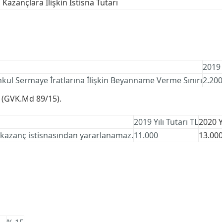
azançlara İlişkin İstisna Tutarı
2019 
ul Sermaye İratlarına İlişkin Beyanname Verme Sınırı
2.20
ı (GVK.Md 89/15).
2019 Yılı Tutarı TL
2020 Y
 kazanç istisnasından yararlanamaz.
11.000
13.00