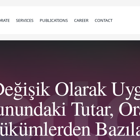
RATE
SERVICES
PUBLICATIONS
CAREER
CONTACT
Değişik Olarak Uyg
nundaki Tutar, Or
ükümlerden Bazıla