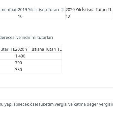
ş menfaati
2019 Yılı İstisna Tutarı TL
2020 Yılı İstisna
Tutarı TL
10
12
erecesi ve indirimi tutarları
Tutarı TL
2020 Yılı
İstisna Tutarı TL
1.400
790
350
su yapılabilecek özel tüketim vergisi ve katma değer vergis