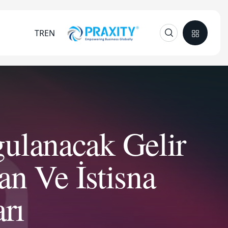
TR
EN
ulanacak Gelir
an Ve İstisna
rı