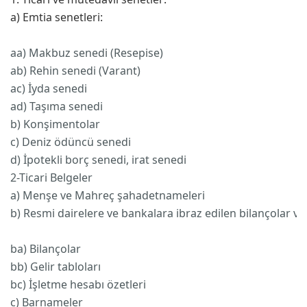
a) Emtia senetleri:
aa) Makbuz senedi (Resepise)
1
ab) Rehin senedi (Varant)
9
ac) İyda senedi
1
ad) Taşıma senedi
0
b) Konşimentolar
9
c) Deniz ödüncü senedi
B
d) İpotekli borç senedi, irat senedi
B
2-Ticari Belgeler
a) Menşe ve Mahreç şahadetnameleri
1
b) Resmi dairelere ve bankalara ibraz edilen bilançolar ve
ba) Bilançolar
3
bb) Gelir tabloları
1
bc) İşletme hesabı özetleri
1
c) Barnameler
1