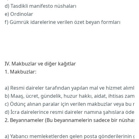
d) Tasdikli manifesto nüshaları
7
e) Ordinolar
0
f) Gümrük idarelerine verilen özet beyan formları
7
IV. Makbuzlar ve diğer kağıtlar
1. Makbuzlar:
a) Resmi daireler tarafından yapılan mal ve hizmet alımlar
b) Maaş, ücret, gündelik, huzur hakkı, aidat, ihtisas zam
c) Ödünç alınan paralar için verilen makbuzlar veya bu ma
d) İcra dairelerince resmi daireler namına şahıslara öde
2. Beyannameler (Bu beyannamelerin sadece bir nüshası v
a) Yabancı memleketlerden gelen posta gönderilerinin gü