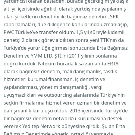
yardımcısı olarak başladım. Burada geçirdiğim yaklaşık
altı yıl içerisinde ağırlıklı olarak yurtdışında yapılanmış
olan şirketlerin denetimi ile bağımsız denetim, SPK
raporlamaları, due dillegence konularında uzmanlaşıp,
PWC Türkiye’ye transfer oldum. 1,5 yıl süreyle kıdemli
denetçi 2 olarak görev aldıktan sonra yeni TTK’nın da
Türkiye’de yürürlüğe girmesi sonucunda Erta Bağımsız
Denetim ve YMM LTD. ŞTİ.’ni 2011 yılının sonlarına
doğru kurduk. Nitekim burada kısa zamanda ERTA
olarak bağımsız denetim, mali danışmanlık, tasdik
hizmetleri kurumal finansman, iç denetim ve
yapılandırması, yönetim danışmanlığı, vergi
uyuşmazlıkları ve outsourcing alanlarında Türkiye’nin
seçkin firmalarına hizmet veren uzman bir denetim ve
danışmanlık kuruluşu olduk. 2013 içerisinde Türkiye’de
bir bağımsız denetim network’u kurulmasına destek
vererek Yeditep Network bünyesine girdik. Şu an Erta
Bağımsız Denetimde yönetici ortaklığı yapmakla